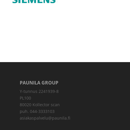
PAUNILA GROUP
Y-tunnus 2241939-8
PL100
80020 Kollector scan
puh. 044-3333103
asiakaspalvelu@paunila.fi