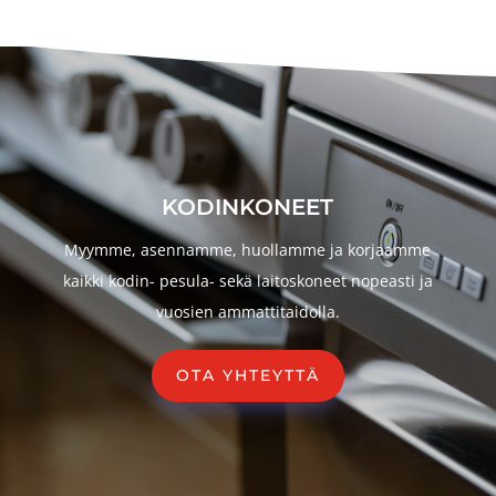
KODINKONEET
Myymme, asennamme, huollamme ja korjaamme
kaikki kodin- pesula- sekä laitoskoneet nopeasti ja
vuosien ammattitaidolla.
OTA YHTEYTTÄ