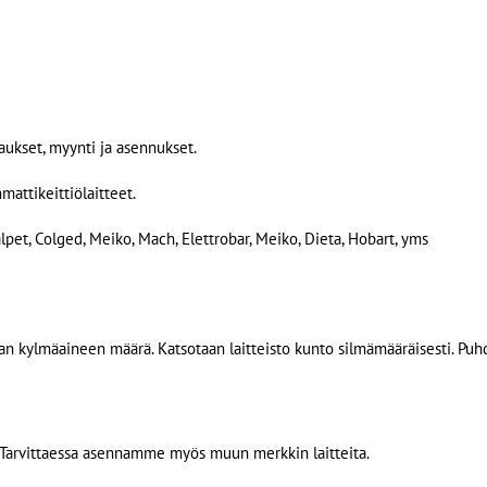
aukset, myynti ja asennukset.
ttikeittiölaitteet.
alpet, Colged, Meiko, Mach, Elettrobar, Meiko, Dieta, Hobart, yms
an kylmäaineen määrä. Katsotaan laitteisto kunto silmämääräisesti. Puh
rvittaessa asennamme myös muun merkkin laitteita.