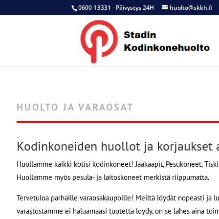
0600-13331 - Päivystys 24H
huolto@skkh.fi
HUOLTO JA VARAOSAT
Kodinkoneiden huollot ja korjaukset 
Huollamme kaikki kotisi kodinkoneet! Jääkaapit, Pesukoneet, Tisk
Huollamme myös pesula- ja laitoskoneet merkistä riippumatta.
Tervetuloa parhaille varaosakaupoille! Meiltä löydät nopeasti ja lu
varastostamme ei haluamaasi tuotetta löydy, on se lähes aina toim