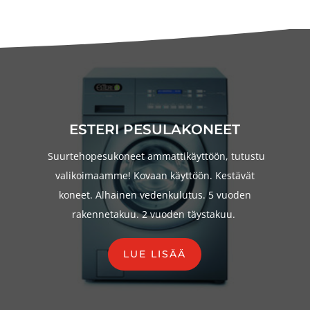
ESTERI PESULAKONEET
Suurtehopesukoneet ammattikäyttöön, tutustu
valikoimaamme! Kovaan käyttöön. Kestävät
koneet. Alhainen vedenkulutus. 5 vuoden
rakennetakuu. 2 vuoden täystakuu.
LUE LISÄÄ