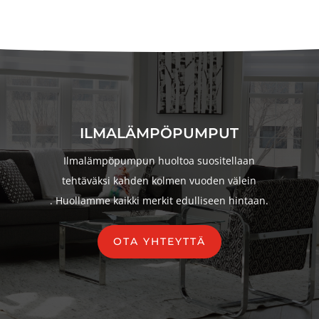
ILMALÄMPÖPUMPUT
Ilmalämpöpumpun huoltoa
suositellaan
tehtäväksi kahden kolmen vuoden välein
.
Huollamme kaikki merkit edulliseen hintaan.
OTA YHTEYTTÄ