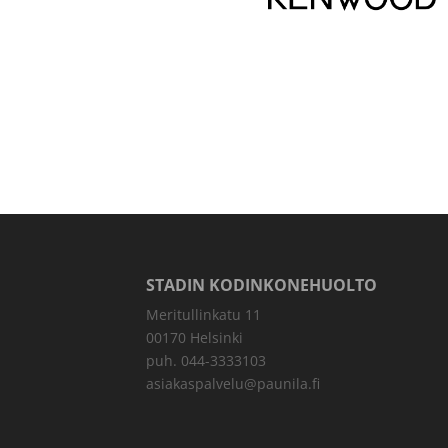
STADIN KODINKONEHUOLTO
Meritullinkatu 11
00170 Helsinki
puh. 044-3333103
asiakaspalvelu@paunila.fi