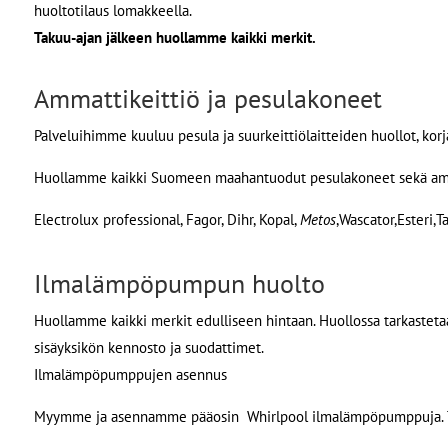
huoltotilaus lomakkeella.
Takuu-ajan jälkeen huollamme kaikki merkit.
Ammattikeittiö ja pesulakoneet
Palveluihimme kuuluu pesula ja suurkeittiölaitteiden huollot, korj
Huollamme kaikki Suomeen maahantuodut pesulakoneet sekä amma
Electrolux professional, Fagor, Dihr, Kopal,
Metos
,Wascator,Esteri,T
Ilmalämpöpumpun huolto
Huollamme kaikki merkit edulliseen hintaan. Huollossa tarkasteta
sisäyksikön kennosto ja suodattimet.
Ilmalämpöpumppujen asennus
Myymme ja asennamme pääosin Whirlpool ilmalämpöpumppuja. Ta