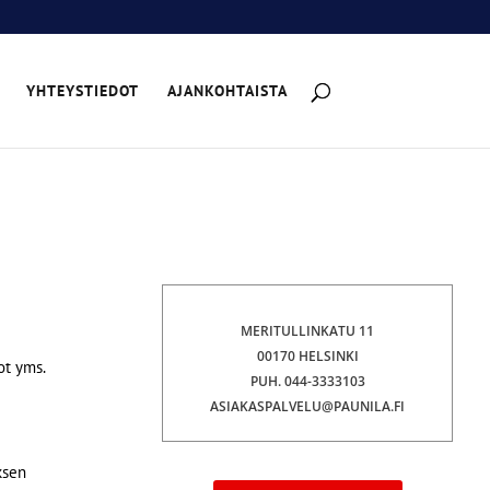
YHTEYSTIEDOT
AJANKOHTAISTA
MERITULLINKATU 11
00170
HELSINKI
ot yms.
PUH. 044-3333103
ASIAKASPALVELU@PAUNILA.FI
ksen